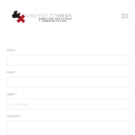
NOM *
EMAIL *
OBJET *
MESSAGE *